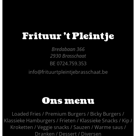
Frituur 't Pleintje
Bredabaan 366
2930 Brasschaat
BE 0724.759.353
info@frituurtpleintjebrasschaat.be
Ons menu
Loaded Fries
Premium Burgers
Bicky Burgers
Klassieke Hamburgers
Frieten
Klassieke Snacks
Kip
Kroketten
Veggie snacks
Sauzen
Warme saus
Dranken
Dessert
Diversen