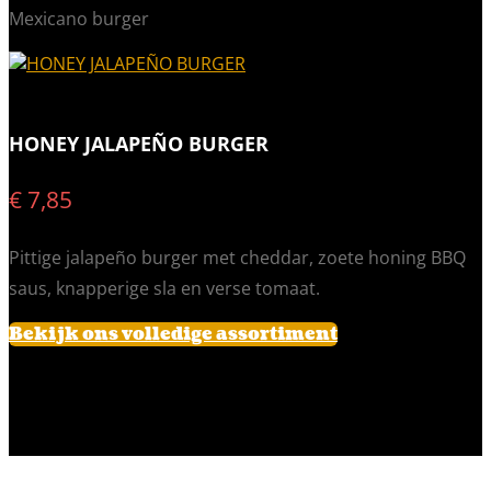
Mexicano burger
HONEY JALAPEÑO BURGER
€ 7,85
Pittige jalapeño burger met cheddar, zoete honing BBQ
saus, knapperige sla en verse tomaat.
Bekijk ons volledige assortiment