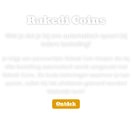
Rakedi Coins
Wist je dat je bij ons automatisch spaart bij
iedere bestelling?
Je krijgt een persoonlijke Rakedi Coin Keeper die bij
elke bestelling automatisch wordt aangevuld met
Rakedi Coins. De leuke beloningen waarvoor je kan
sparen, zullen bij het afrekenen getoond worden!
Makkelijk toch?
Ontdek