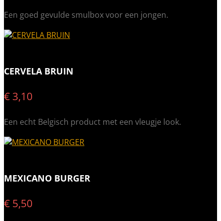
Een goed gevulde smulbox voor een jongen.
CERVELA BRUIN
€ 3,10
Een echt Belgisch product met een vleugje look.
MEXICANO BURGER
€ 5,50